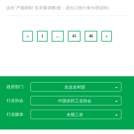
这份″严格限制″名录要调整(附：进出口放行单办理说明)
«
1
...
45
46
»
政府部门:
农业农村部
行业协会:
中国农药工业协会
行业媒体:
央视三农