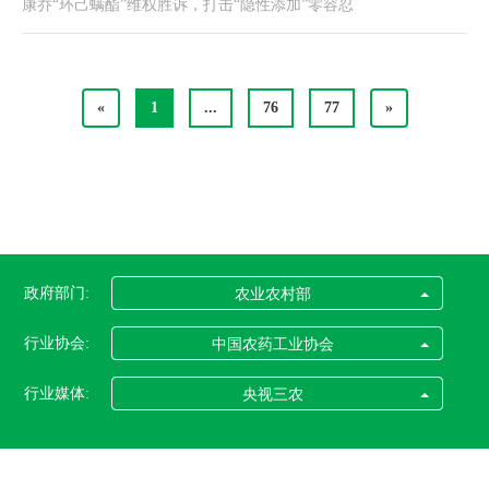
康乔“环己螨酯”维权胜诉，打击“隐性添加”零容忍
«
1
...
76
77
»
政府部门:
农业农村部
行业协会:
中国农药工业协会
行业媒体:
央视三农