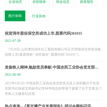
企业动态
农技植保
协会动态
政策报告
图片新闻
行业其他
祝贺润丰股份深交所成功上市,股票代码301035
2021-07-28
7月28日,山东潍坊润丰化工股份有限公司正式登陆深交所创业板
挂牌上市(股票简称“ 润丰股份”,股票代码“301035”)。
发扬铁人精神,勉励党员奉献-中国农药工业协会党支部赴玉门瞻仰王进喜纪念馆
2021-06-09
2021年6月2日,中国农药工业协会党支部党员及入党积极分子在党
支部书记孙叔宝和副书记李钟华同志的带领下参观了位于甘肃玉门
市铁人王建喜纪念馆。
热点速递--《草甘膦产业发展报告》研讨会顺利召开