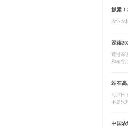
抓紧！
农业农
深读2
通过深
和稻谷,
站在高
3月7
不是只
中国农