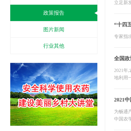
立足新
政策报告
“十四
图片新闻
专家指
行业其他
全国政
202
地利用
202
为畅通
中国农