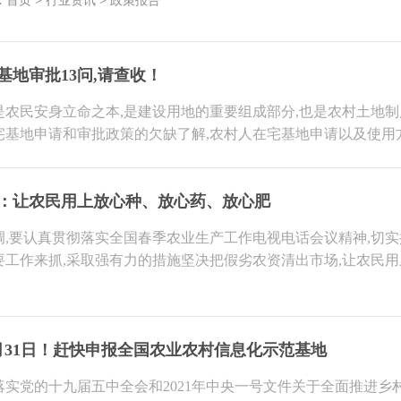
:
首页
>
行业资讯
>
政策报告
基地审批13问,请查收！
是农民安身立命之本,是建设用地的重要组成部分,也是农村土地
宅基地申请和审批政策的欠缺了解,农村人在宅基地申请以及使用
：让农民用上放心种、放心药、放心肥
调,要认真贯彻落实全国春季农业生产工作电视电话会议精神,切
要工作来抓,采取强有力的措施坚决把假劣农资清出市场,让农民
。
月31日！赶快申报全国农业农村信息化示范基地
落实党的十九届五中全会和2021年中央一号文件关于全面推进乡