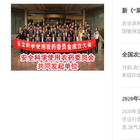
新《“
农业农
国银保
全国农
当前,农
务院印
202
202
济运行
是,油