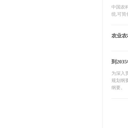
中国农科院
统,可
农业农
到20
为深入
规划纲
纲要。