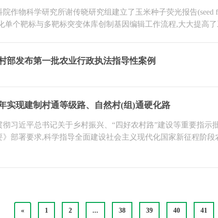
作物科学研究所谢传晓研究组建立了玉米种子荧光报告(seed fluorescence 
简化单个靶标与多靶标突变体库创制基因编辑工作流程,大大提高
村部发布第一批农业行政执法指导性案例
35年实现建制村通等级路、自然村(组)通硬化路
贯彻习近平总书记关于乡村振兴、“四好农村路”建设等重要指示
要》部署要求,科学指导全面建设社会主义现代化国家新征程阶段
«
1
2
...
38
39
40
41