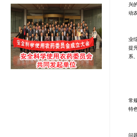
兴
动
(
业
提
系
准
加
常
特
(
问