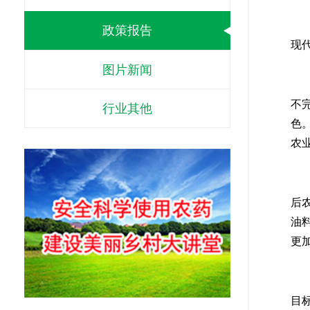
中
政策报告
现
图片新闻
(
不
行业其他
色
农
(
后
油
更
(
目