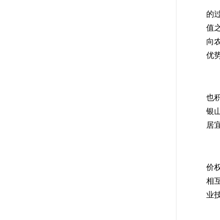
(
的
值之
向
优
(
也
银
居
(
价
相
业