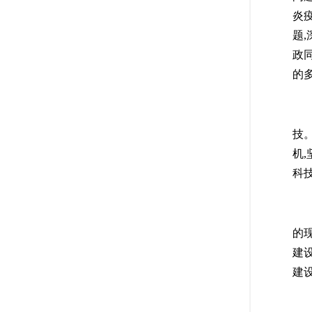
炎
题
政
的
(
技
机
科
(
的
建
建