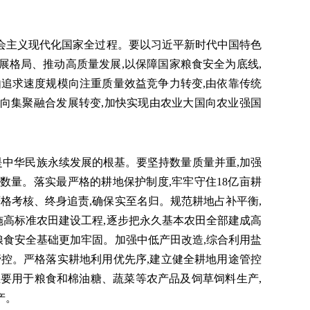
会主义现代化国家全过程。要以习近平新时代中国特色
展格局、推动高质量发展,以保障国家粮食安全为底线,
由追求速度规模向注重质量效益竞争力转变,由依靠传统
向集聚融合发展转变,加快实现由农业大国向农业强国
中华民族永续发展的根基。要坚持数量质量并重,加强
数量。落实最严格的耕地保护制度,牢牢守住18亿亩耕
严格考核、终身追责,确保实至名归。规范耕地占补平衡,
高标准农田建设工程,逐步把永久基本农田全部建成高
家粮食安全基础更加牢固。加强中低产田改造,综合利用盐
管控。严格落实耕地利用优先序,建立健全耕地用途管控
主要用于粮食和棉油糖、蔬菜等农产品及饲草饲料生产,
产。