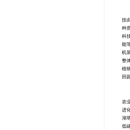
(
技
种
科
能
机
整
植
田
(
农
进
湖
低