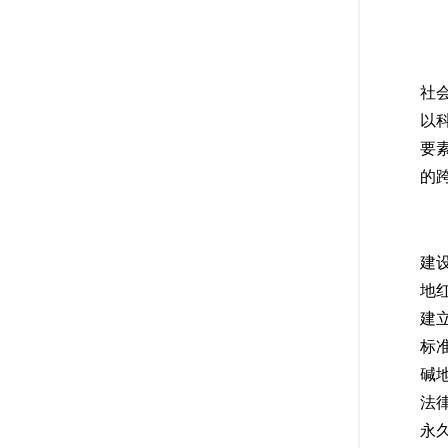
加
建
社
以
要
的
(
建
地
建
标
碱
法
永