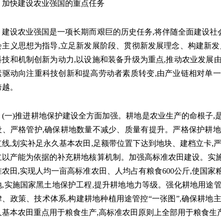
快建设农业强国的重点任务
设农业强国是一项长期而艰巨的历史任务,将伴随全面建设社
会主义思想为指导,立足新发展阶段、贯彻新发展理念、构建新发
科技和机制创新为动力,以设施和装备升级为重点,推动农业发展
素驱动向注重科技创新和提高劳动者素质转变,由产业链相对单一
跨越。
一)推进耕地保护建设全方面加强。耕地是农业生产的命根子,是
设、严格管护,确保耕地数量不减少、质量有提升。严格保护耕地
红线,划实补足永久基本农田,足额带位置下达到地块、建档立卡,
立以产能为依据的补充耕地核算机制。加强高标准农田建设。实施
准农田,实现人均一亩高标准农田、人均占有粮食600公斤,使国
地,实施国家黑土地保护工程,提升耕地地力等级。强化耕地用途
律、政策、技术体系,构建耕地种植用途管控“一张图”,确保耕地
久基本农田重点用于粮食生产,高标准农田原则上全部用于粮食生