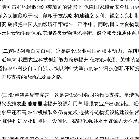
疫情冲击和地缘政治冲突加剧的背景下,保障国家粮食安全压力
,深入实施藏粮于地、藏粮于技战略,构建辅之以利、辅之以义机
同责,确保把中国人的饭碗牢牢端在自己手中。同时,树立大食物
多元化食物供给体系,实现各类食物供求平衡。健全粮食流通体系
二)科技创新自立自强。这是建设农业强国的根本动力。在耕
。近年来,我国农业科技创新能力稳步提升,但核心种源、关键装
,坚持农业科技自立自强,加快以种业为重点的农业科技创新,不断
技进步支撑的内涵式发展之路。
三)设施装备配套完善。这是建设农业强国的物质支撑。旱涝保收
现代设施农业,能够显著提升资源利用率,增强农业产出稳定性。经
设水平还不高,农业机械装备仍有短板,仓储冷链物流设施建设依
设,加快推进农业机械化、设施化、智能化,弥补水土资源先天不足