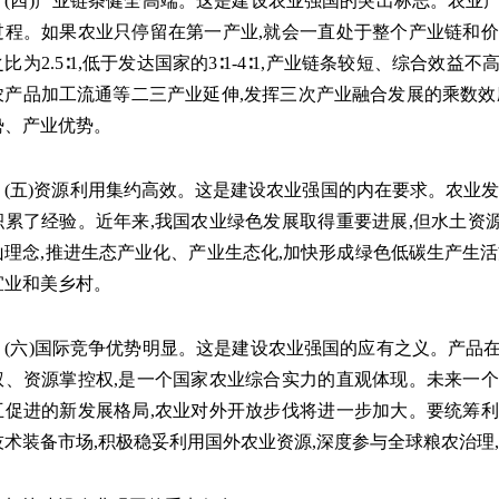
四)产业链条健全高端。这是建设农业强国的突出标志。农业产
过程。如果农业只停留在第一产业,就会一直处于整个产业链和价
比为2.5∶1,低于发达国家的3∶1-4∶1,产业链条较短、综合
农产品加工流通等二三产业延伸,发挥三次产业融合发展的乘数效
势、产业优势。
五)资源利用集约高效。这是建设农业强国的内在要求。农业发达
积累了经验。近年来,我国农业绿色发展取得重要进展,但水土资
山理念,推进生态产业化、产业生态化,加快形成绿色低碳生产生活
宜业和美乡村。
六)国际竞争优势明显。这是建设农业强国的应有之义。产品在
权、资源掌控权,是一个国家农业综合实力的直观体现。未来一个
互促进的新发展格局,农业对外开放步伐将进一步加大。要统筹利
技术装备市场,积极稳妥利用国外农业资源,深度参与全球粮农治理