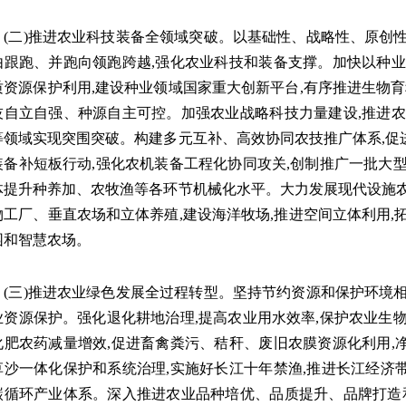
二)推进农业科技装备全领域突破。以基础性、战略性、原创性
由跟跑、并跑向领跑跨越,强化农业科技和装备支撑。加快以种业
质资源保护利用,建设种业领域国家重大创新平台,有序推进生物育
技自立自强、种源自主可控。加强农业战略科技力量建设,推进农
等领域实现突围突破。构建多元互补、高效协同农技推广体系,促
装备补短板行动,强化农机装备工程化协同攻关,创制推广一批大
体提升种养加、农牧渔等各环节机械化水平。大力发展现代设施农
物工厂、垂直农场和立体养殖,建设海洋牧场,推进空间立体利用,
园和智慧农场。
三)推进农业绿色发展全过程转型。坚持节约资源和保护环境相
业资源保护。强化退化耕地治理,提高农业用水效率,保护农业生
化肥农药减量增效,促进畜禽粪污、秸秆、废旧农膜资源化利用,
草沙一体化保护和系统治理,实施好长江十年禁渔,推进长江经济
碳循环产业体系。深入推进农业品种培优、品质提升、品牌打造和