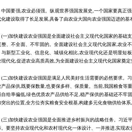
国要强,农业必须强。纵观世界强国发展史,一个国家要真正强大
代化建设取得了长足发展,具备了由农业大国向农业强国迈进的基
一)加快建设农业强国是全面建设社会主义现代化国家的基础支撑
完整、不全面、不牢固的。全面建设社会主义现代化国家,农业不
。与新型工业化、信息化、城镇化相比,农业现代化还是明显短板
业现代化,促进农业高质高效,为全面建设社会主义现代化国家奠定
二)加快建设农业强国是满足人民美好生活需要的必然要求。习近
农产品保供,既要保数量,也要保多样、保质量。当前,我国粮食等
料自给率偏低,绿色优质农产品供给不足,稳产保供的基础还不牢
加突出的位置,全方位夯实粮食安全根基,构建多元化食物供给体系
三)加快建设农业强国是全面推进乡村振兴的战略任务。习近平
标。要坚持农业现代化和农村现代化一体设计、一并推进,实现农