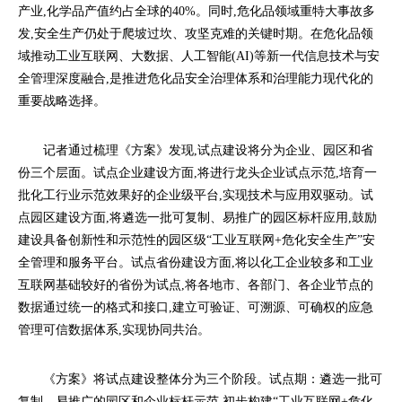
产业,化学品产值约占全球的40%。同时,危化品领域重特大事故多
发,安全生产仍处于爬坡过坎、攻坚克难的关键时期。在危化品领
域推动工业互联网、大数据、人工智能(AI)等新一代信息技术与安
全管理深度融合,是推进危化品安全治理体系和治理能力现代化的
重要战略选择。
记者通过梳理《方案》发现,试点建设将分为企业、园区和省
份三个层面。试点企业建设方面,将进行龙头企业试点示范,培育一
批化工行业示范效果好的企业级平台,实现技术与应用双驱动。试
点园区建设方面,将遴选一批可复制、易推广的园区标杆应用,鼓励
建设具备创新性和示范性的园区级“工业互联网+危化安全生产”安
全管理和服务平台。试点省份建设方面,将以化工企业较多和工业
互联网基础较好的省份为试点,将各地市、各部门、各企业节点的
数据通过统一的格式和接口,建立可验证、可溯源、可确权的应急
管理可信数据体系,实现协同共治。
《方案》将试点建设整体分为三个阶段。试点期：遴选一批可
复制、易推广的园区和企业标杆示范,初步构建“工业互联网+危化