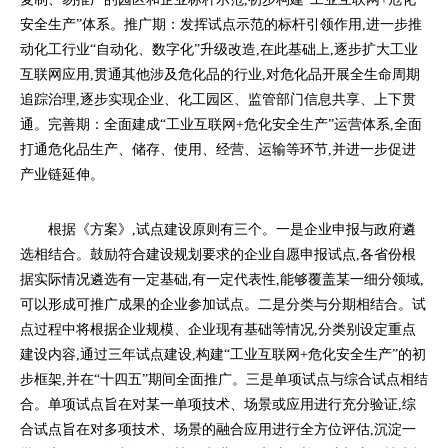
安全生产”体系。推广期：发挥试点示范的标杆引领作用,进一步推
动化工行业“自动化、数字化”升级改造,在此基础上,逐步扩大工业
互联网应用,贯通其他涉及危化品的行业,对危化品开展全生命周期
追踪治理,逐步实现企业、化工园区、监管部门信息共享、上下贯
通。完善期：全面建成“工业互联网+危化安全生产”运营体系,全面
打通危化品生产、储存、使用、经营、运输等环节,并进一步促进
产业链延伸。
根据《方案》,试点建设原则有三个。一是企业申报与政府遴
选相结合。鼓励符合建设规划要求的企业自愿申报试点,各省份根
据实际情况遴选有一定基础,有一定代表性,能够覆盖某一细分领域,
可以形成可推广成果的企业参加试点。二是分类与分期相结合。试
点过程中将根据企业规模、企业现有基础等情况,分类别设定重点
建设内容,通过三年试点建设,构建“工业互联网+危化安全生产”的初
步框架,并在“十四五”期间全面推广。三是单项试点与综合试点相结
合。单项试点旨在对某一单项技术、场景或应用进行充分验证,综
合试点旨在对多项技术、场景的融合应用进行全方位评估,沉淀一