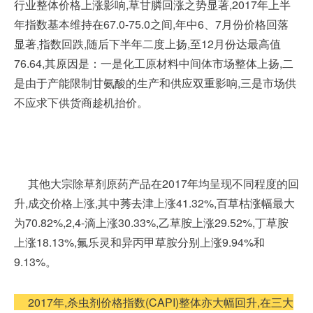
行业整体价格上涨影响,草甘膦回涨之势显著,2017年上半
年指数基本维持在67.0-75.0之间,年中6、7月份价格回落
显著,指数回跌,随后下半年二度上扬,至12月份达最高值
76.64,其原因是：一是化工原材料中间体市场整体上扬,二
是由于产能限制甘氨酸的生产和供应双重影响,三是市场供
不应求下供货商趁机抬价。
其他大宗除草剂原药产品在2017年均呈现不同程度的回
升,成交价格上涨,其中莠去津上涨41.32%,百草枯涨幅最大
为70.82%,2,4-滴上涨30.33%,乙草胺上涨29.52%,丁草胺
上涨18.13%,氟乐灵和异丙甲草胺分别上涨9.94%和
9.13%。
2017年,杀虫剂价格指数(CAPI)整体亦大幅回升,在三大