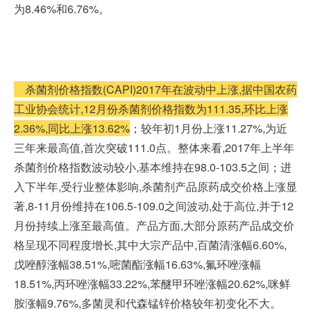
为8.46%和6.76%。
杀菌剂价格指数(CAPI)2017年在波动中上涨,据中国农药
工业协会统计,12月份杀菌剂价格指数为111.35,环比上涨
2.36%,同比上涨13.62%
；较年初1月份上涨11.27%,为近
三年来最高值,首次突破111.0点。整体来看,2017年上半年
杀菌剂价格指数波动较小,基本维持在98.0-103.5之间；进
入下半年,受行业整体影响,杀菌剂产品原药成交价格上涨显
著,8-11月份维持在106.5-109.0之间波动,处于高位,并于12
月份持续上涨至最高值。产品方面,大部分原药产品成交价
格呈现不同程度增长,其中大宗产品中,百菌清涨幅6.60%,
戊唑醇涨幅38.51%,嘧菌酯涨幅16.63%,氟环唑涨幅
18.51%,丙环唑涨幅33.22%,苯醚甲环唑涨幅20.62%,咪鲜
胺涨幅9.76%,多菌灵和代森锰锌价格较年初变化不大。