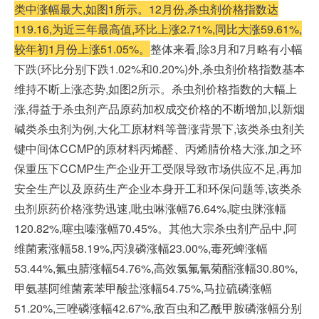
类中涨幅最大,如图1所示
。
12月份,杀虫剂价格指数达
119.16,为近三年最高值,环比上涨2.71%,同比大涨59.61%,
较年初1月份上涨51.05%。
整
体来看,除3月和7月略有小幅
下跌(环比分别下跌1.02%和0.20%)外,杀虫剂价格指数基本
维持不断上涨态势,如图2所示。杀虫剂价格指数的大幅上
涨,得益于杀虫剂产品原药加权成交价格的不断增加,以新烟
碱类杀虫剂为例,大化工原材料等普涨背景下,该类杀虫剂关
键中间体CCMP的原材料丙烯醛、丙烯腈价格大涨,加之环
保重压下CCMP
生产企业开工受限导致市场供应不足,再加
安全生产以及原药生产企业本身开工和环保问题等,该类杀
虫剂原药价格涨势迅速,吡虫啉涨幅76.64%,啶虫脒涨幅
120.82%,噻虫嗪涨幅70.45%。其他大宗杀虫剂产品中,阿
维菌素涨幅58.19%,丙溴磷涨幅23.00%,毒死蜱涨幅
53.44%,氟虫腈涨幅54.76%,高效氯氟氰菊酯涨幅30.80%,
甲氨基阿维菌素苯甲酸盐涨幅54.75%,马拉硫磷涨幅
51.20%,三唑磷涨幅42.67%,敌百虫和乙酰甲胺磷涨幅分别