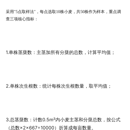
采用"5点取样法"，每点选取10株小麦，共50株作为样本，重点调
查三项核心指标：
1.单株茎蘖数：
主茎加所有分蘖的总数，计算平均值；
2.单株次生根数：
统计每株次生根数量，取平均值；
3.总茎蘖数：
计数0.5m²内小麦主茎和分蘖总数，按公式
（总数×2×667÷10000）折算成每亩数量。