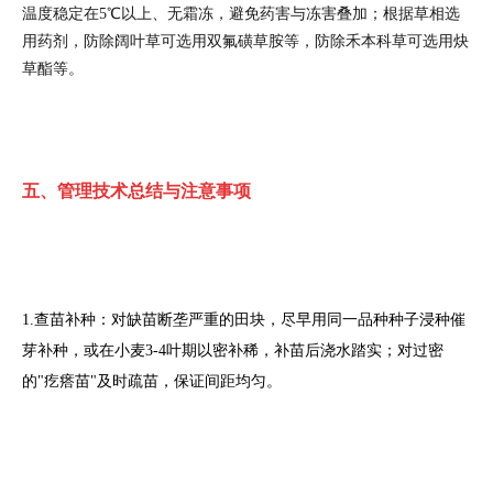
温度稳定在5℃以上、无霜冻，避免药害与冻害叠加；根据草相选
用药剂，防除阔叶草可选用双氟磺草胺等，防除禾本科草可选用炔
草酯等。
五、管理技术总结与注意事项
1.查苗补种：对缺苗断垄严重的田块，尽早用同一品种种子浸种催
芽补种，或在小麦3-4叶期以密补稀，补苗后浇水踏实；对过密
的"疙瘩苗"及时疏苗，保证间距均匀。