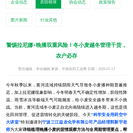
农技植保
企业动态
协会动态
政策报告
图片新闻
行业其他
警惕拉尼娜+晚播双重风险！冬小麦越冬管理干货，
农户必存
责任编辑：本站编辑 来源：中国农药工业网 日期：2026-01-13
今年秋季以来，黄河流域持续阴雨天气导致冬小麦播种期普遍推
迟，加上拉尼娜现象影响，今冬明春天气不确定性增加，阶段性降
温、雨雪冰冻等极端天气可能频发，给小麦安全越冬带来不小挑
战。当前，黄河流域冬小麦正自北向南陆续进入越冬期，这也是强
化田间管理、促进苗情转化的关键阶段。今天
“科学安全用药空中
大讲堂”
特别邀请到
宁波三江益农化学有限公司产品经理郭新宇老
师
为大家
详细梳理晚播小麦的苗情观察方法与全周期管理要点，帮