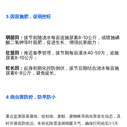
3.因苗施肥，促弱控旺
弱苗田：
拔节前随浇水每亩追施尿素8-10公斤，或喷施磷
酸二氢钾等叶面肥，促进生长、增强抗寒能力；
壮苗田：
推迟春季管理，拔节期每亩灌水40-50方，追施
尿素8-10公斤；
旺长田：
起身初期化控防倒伏，拔节后期结合浇水每亩施
尿素6-8公斤，避免徒长。
4.病虫害防控，防早防小
重点监测茎基腐病、纹枯病、麦蚜、麦蜘蛛等病虫害发生动态，及
时开展统防统治。冬前化除需选择晴暖天气，确保打药前后3-5天