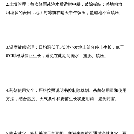
2.土壤管理：每次降雨或浇水后适时中耕，破除板结；整地粗放、
坷垃多的麦田，地面封冻前在晴天中午镇压，盐碱地不宜镇压。
3.温度敏感管理：日均温低于3℃时小麦地上部分停止生长，低于
0℃时根系停止生长，避免在此期间浇水、施肥、镇压。
4.药剂使用安全：严格按照说明书控制除草剂、杀菌剂用量和使用
方法，结合温度、天气条件和麦苗生长状态用药，避免药害。
5.防灾减灾：密切关注天气预报，寒潮来临前可通过浇越冬水、覆