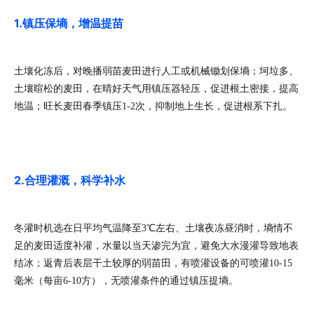
1.镇压保墒，增温提苗
土壤化冻后，对晚播弱苗麦田进行人工或机械锄划保墒；坷垃多、
土壤暄松的麦田，在晴好天气用镇压器轻压，促进根土密接，提高
地温；旺长麦田春季镇压1-2次，抑制地上生长，促进根系下扎。
2.合理灌溉，科学补水
冬灌时机选在日平均气温降至3℃左右、土壤夜冻昼消时，墒情不
足的麦田适度补灌，水量以当天渗完为宜，避免大水漫灌导致地表
结冰；返青后表层干土较厚的弱苗田，有喷灌设备的可喷灌10-15
毫米（每亩6-10方），无喷灌条件的通过镇压提墒。