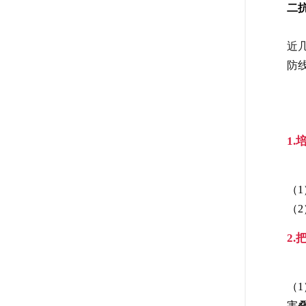
二
近
防
1
（
（
2
（
害