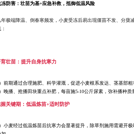
抗冻防害：壮苗为基+应急补救，抵御低温风险
几年极端降温、倒春寒频发，小麦受冻后易出现僵苗不发、分蘖减
线：
.培育壮苗：提升自身抗寒力
1）前期通过合理施肥、科学灌溉，促进小麦根系发达、茎基部粗
2）晚播、抢播田块重点补肥，每亩施5-10公斤尿素，弥补播种
.把握关键期：低温炼苗+适时防护
1）小麦经过低温炼苗后抗寒力会显著提升，除草剂施用需避开极端
叠加。