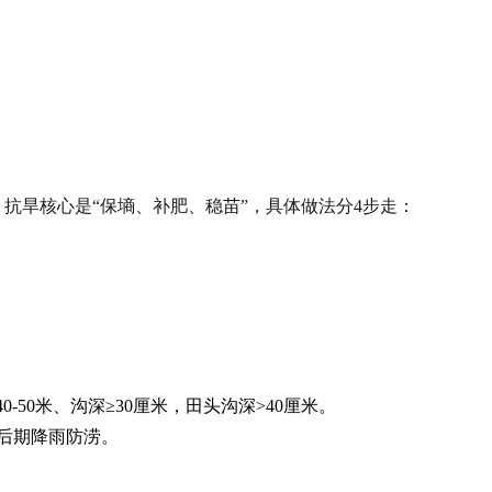
抗旱核心是“保墒、补肥、稳苗”，具体做法分4步走：
0-50米、沟深≥30厘米，田头沟深>40厘米。
后期降雨防涝。