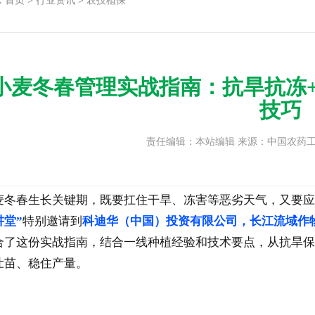
:
首页
>
行业资讯
>
农技植保
小麦冬春管理实战指南：抗旱抗冻
技巧
责任编辑：本站编辑 来源：中国农药工业网 
麦冬春生长关键期，既要扛住干旱、冻害等恶劣天气，又要应
讲堂”
特别邀请到
科迪华（中国）投资有限公司，长江流域作
合了
这份实战指南，结合一线种植经验和技术要点，从抗旱保
壮苗、稳住产量。