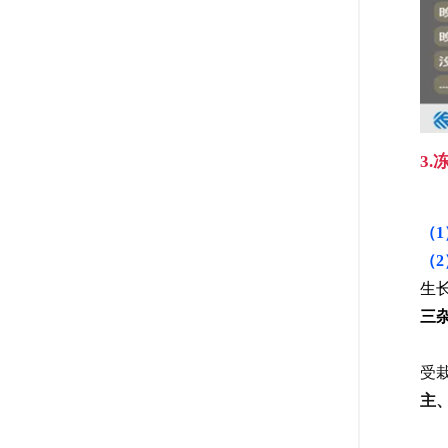
3
（
（
生
三
受
主