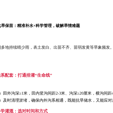
抗旱保苗：精准补水+科学管理，破解旱情难题
期多地持续晴少雨，表土发白、出苗不齐、苗弱发黄等旱象频发。
.沟系配套：打通排灌“生命线”
）田外沟深≥1米，田内竖沟间距2-3米、沟深≥20厘米，横沟间距4
2）及时清理淤堵，确保内外沟系相通，既能抗旱储水，又能应对
.科学灌溉：选对时间和方式