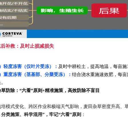
.冻后补救：及时止损减损失
1）轻度冻害（仅叶片受冻）：
及时中耕松土，提高地温，每亩施3
2）重度冻害（茎基部、分蘖受冻）：
结合浇水重施速效肥，每亩
长。
杂草防除：“六看”原则+精准施策，高效防除不盲目
栽培模式变化、跨区作业和极端天气影响，麦田杂草密度升高、
、分类施策、科学混用”，牢记“六看”原则
：