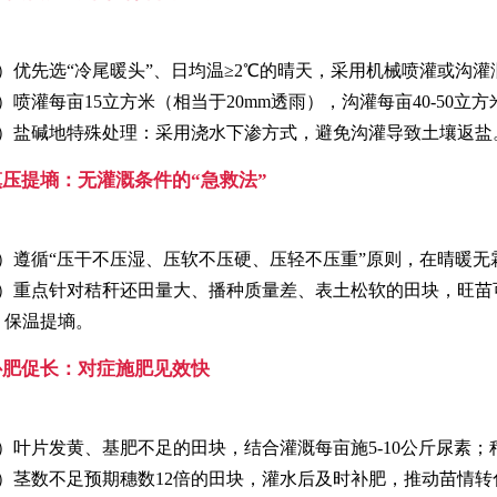
1）优先选“冷尾暖头”、日均温≥2℃的晴天，采用机械喷灌或沟
2）喷灌每亩15立方米（相当于20mm透雨），沟灌每亩40-50
3）盐碱地特殊处理：采用浇水下渗方式，避免沟灌导致土壤返盐
.镇压提墒：无灌溉条件的“急救法”
1）遵循“压干不压湿、压软不压硬、压轻不压重”原则，在晴暖
2）重点针对秸秆还田量大、播种质量差、表土松软的田块，旺苗
，保温提墒。
.补肥促长：对症施肥见效快
1）叶片发黄、基肥不足的田块，结合灌溉每亩施5-10公斤尿素
2）茎数不足预期穗数12倍的田块，灌水后及时补肥，推动苗情转