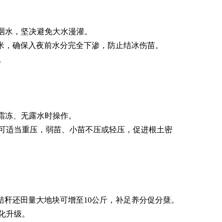
灌洇水，坚决避免大水漫灌。
立方米，确保入夜前水分完全下渗，防止结冰伤苗。
。
无霜冻、无露水时操作。
可适当重压，弱苗、小苗不压或轻压，促进根土密
；秸秆还田量大地块可增至10公斤，补足养分促分蘖。
化升级。