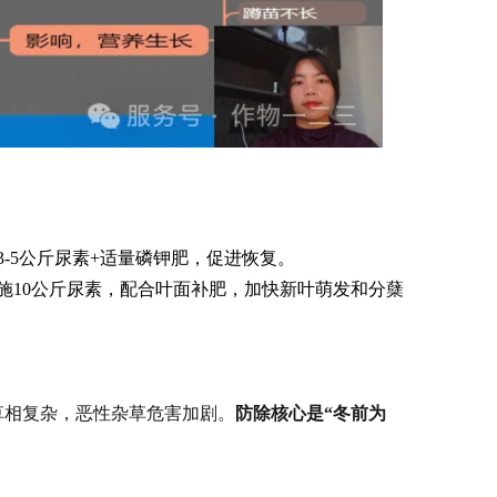
-5公斤尿素+适量磷钾肥，促进恢复。
施10公斤尿素，配合叶面补肥，加快新叶萌发和分蘖
草相复杂，恶性杂草危害加剧。
防除核心是“冬前为