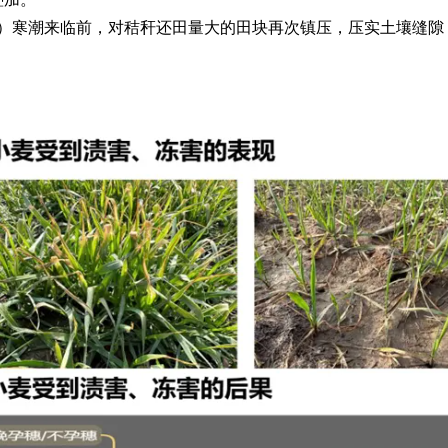
2）寒潮来临前，对秸秆还田量大的田块再次镇压，压实土壤缝隙