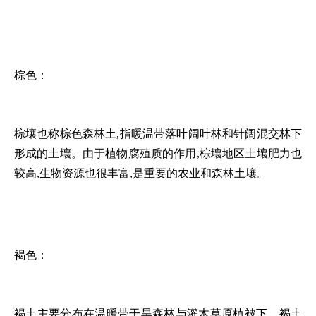
棕色：
棕壤也称棕色森林土,指暖温带落叶阔叶林和针阔混交林下
形成的土壤。由于植物腐殖质的作用,棕壤地区土壤肥力也
较高,生物资源也很丰富,是重要的农业和森林土壤。
褐色：
褐土主要分布在温暖带干旱森林与灌木草原植被下。褐土