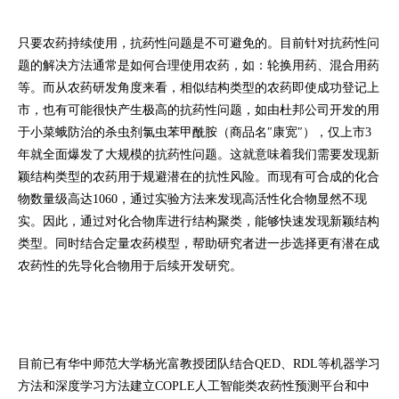
只要农药持续使用，抗药性问题是不可避免的。目前针对抗药性问
题的解决方法通常是如何合理使用农药，如：轮换用药、混合用药
等。而从农药研发角度来看，相似结构类型的农药即使成功登记上
市，也有可能很快产生极高的抗药性问题，如由杜邦公司开发的用
于小菜蛾防治的杀虫剂氯虫苯甲酰胺（商品名″康宽″），仅上市3
年就全面爆发了大规模的抗药性问题。这就意味着我们需要发现新
颖结构类型的农药用于规避潜在的抗性风险。而现有可合成的化合
物数量级高达1060，通过实验方法来发现高活性化合物显然不现
实。因此，通过对化合物库进行结构聚类，能够快速发现新颖结构
类型。同时结合定量农药模型，帮助研究者进一步选择更有潜在成
农药性的先导化合物用于后续开发研究。
目前已有华中师范大学杨光富教授团队结合QED、RDL等机器学习
方法和深度学习方法建立COPLE人工智能类农药性预测平台和中